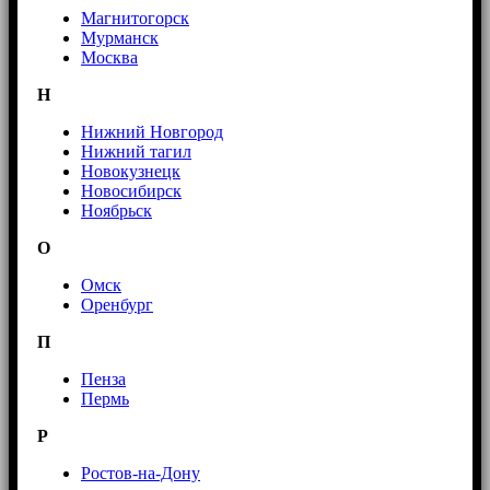
Магнитогорск
Мурманск
Москва
Н
Нижний Новгород
Нижний тагил
Новокузнецк
Новосибирск
Ноябрьск
О
Омск
Оренбург
П
Пенза
Пермь
Р
Ростов-на-Дону