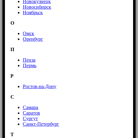
Новокузнецк
Новосибирск
Ноябрьск
О
Омск
Оренбург
П
Пенза
Пермь
Р
Ростов-на-Дону
С
Самара
Саратов
Сургут
Санкт-Петербург
Т