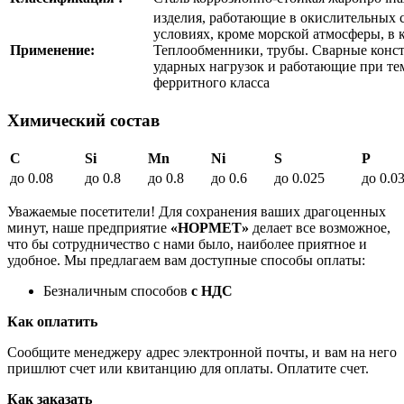
изделия, работающие в окислительных с
условиях, кроме морской атмосферы, в 
Применение:
Теплообменники, трубы. Сварные конс
ударных нагрузок и работающие при тем
ферритного класса
Химический состав
C
Si
Mn
Ni
S
P
до 0.08
до 0.8
до 0.8
до 0.6
до 0.025
до 0.0
Уважаемые посетители! Для сохранения ваших драгоценных
минут, наше предприятие
«НОРМЕТ»
делает все возможное,
что бы сотрудничество с нами было, наиболее приятное и
удобное. Мы предлагаем вам доступные способы оплаты:
Безналичным способов
с НДС
Как оплатить
Сообщите менеджеру адрес электронной почты, и вам на него
пришлют счет или квитанцию для оплаты. Оплатите счет.
Как заказать