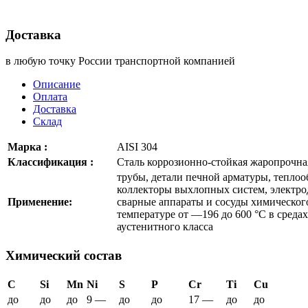
Доставка
в любую точку России транспортной компанией
Описание
Оплата
Доставка
Склад
Марка :
AISI 304
Классификация :
Сталь коррозионно-стойкая жаропрочна
трубы, детали печной арматуры, теплоо
коллекторы выхлопных систем, электро
Применение:
сварные аппараты и сосуды химическо
температуре от —196 до 600 °С в средах
аустенитного класса
Химический состав
C
Si
Mn
Ni
S
P
Cr
Ti
Cu
до
до
до
9 —
до
до
17 —
до
до