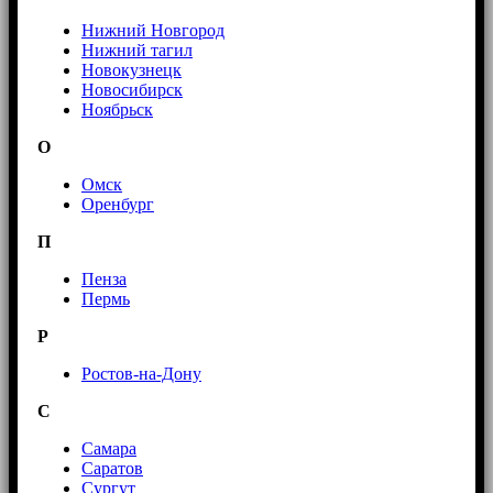
Нижний Новгород
Нижний тагил
Новокузнецк
Новосибирск
Ноябрьск
О
Омск
Оренбург
П
Пенза
Пермь
Р
Ростов-на-Дону
С
Самара
Саратов
Сургут