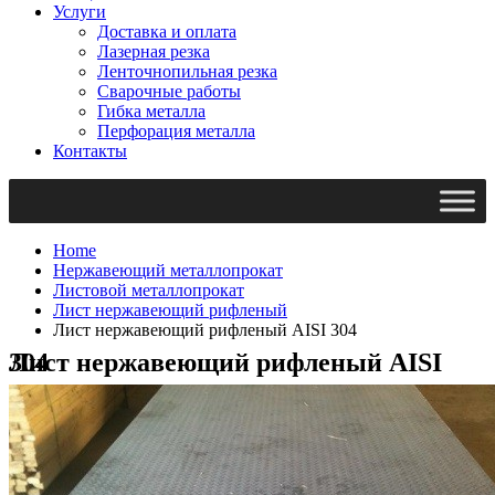
Услуги
Доставка и оплата
Лазерная резка
Ленточнопильная резка
Сварочные работы
Гибка металла
Перфорация металла
Контакты
Home
Нержавеющий металлопрокат
Листовой металлопрокат
Лист нержавеющий рифленый
Лист нержавеющий рифленый AISI 304
Лист нержавеющий рифленый AISI 304