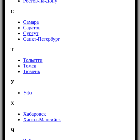
Ростов-на-Дону
С
Самара
Саратов
Сургут
Санкт-Петербург
Т
Тольятти
Томск
Тюмень
У
Уфа
Х
Хабаровск
Ханты-Мансийск
Ч