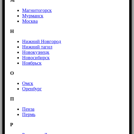
М
Магнитогорск
Мурманск
Москва
Н
Нижний Новгород
Нижний тагил
Новокузнецк
Новосибирск
Ноябрьск
О
Омск
Оренбург
П
Пенза
Пермь
Р