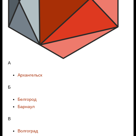
А
Архангельск
Б
Белгород
Барнаул
В
Волгоград