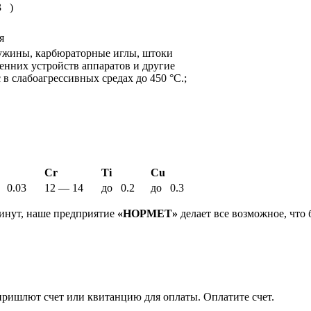
3 )
я
ужины, карбюраторные иглы, штоки
енних устройств аппаратов и другие
в слабоагрессивных средах до 450 °С.;
Cr
Ti
Cu
 0.03
12 — 14
до 0.2
до 0.3
инут, наше предприятие
«НОРМЕТ»
делает все возможное, что 
пришлют счет или квитанцию для оплаты. Оплатите счет.