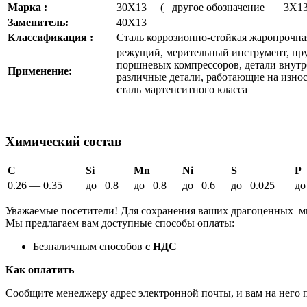
Марка :
30Х13 ( другое обозначение 3Х1
Заменитель:
40Х13
Классификация :
Сталь коррозионно-стойкая жаропрочна
режущий, мерительный инструмент, пр
поршневых компрессоров, детали внутр
Применение:
различные детали, работающие на износ 
сталь мартенситного класса
Химический состав
C
Si
Mn
Ni
S
P
0.26 — 0.35
до 0.8
до 0.8
до 0.6
до 0.025
до
Уважаемые посетители! Для сохранения ваших драгоценных м
Мы предлагаем вам доступные способы оплаты:
Безналичным способов
с НДС
Как оплатить
Сообщите менеджеру адрес электронной почты, и вам на него 