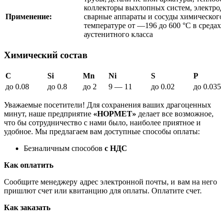
коллекторы выхлопных систем, электро
Применение:
сварные аппараты и сосуды химическо
температуре от —196 до 600 °С в средах
аустенитного класса
Химический состав
C
Si
Mn
Ni
S
P
до 0.08
до 0.8
до 2
9 — 11
до 0.02
до 0.035
Уважаемые посетители! Для сохранения ваших драгоценных
минут, наше предприятие
«НОРМЕТ»
делает все возможное,
что бы сотрудничество с нами было, наиболее приятное и
удобное. Мы предлагаем вам доступные способы оплаты:
Безналичным способов
с НДС
Как оплатить
Сообщите менеджеру адрес электронной почты, и вам на него
пришлют счет или квитанцию для оплаты. Оплатите счет.
Как заказать