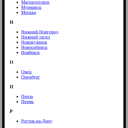
Магнитогорск
Мурманск
Москва
Н
Нижний Новгород
Нижний тагил
Новокузнецк
Новосибирск
Ноябрьск
О
Омск
Оренбург
П
Пенза
Пермь
Р
Ростов-на-Дону